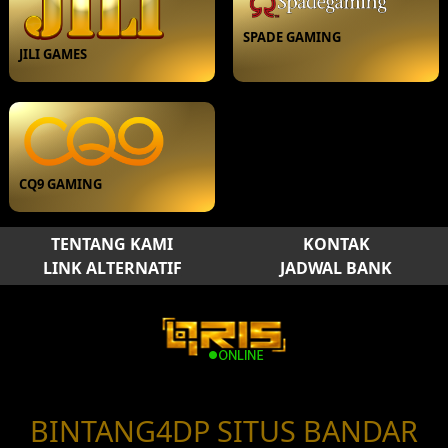
SPADE GAMING
JILI GAMES
CQ9 GAMING
TENTANG KAMI
KONTAK
LINK ALTERNATIF
JADWAL BANK
BINTANG4DP SITUS BANDAR